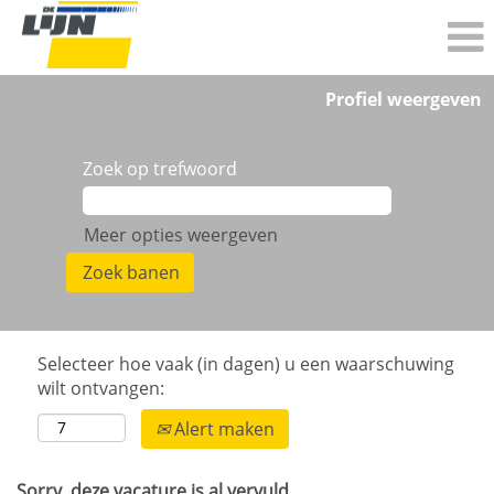
Profiel weergeven
Zoek op trefwoord
Meer opties weergeven
Selecteer hoe vaak (in dagen) u een waarschuwing
wilt ontvangen:
Alert maken
Sorry, deze vacature is al vervuld.