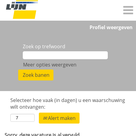
Profiel weergeven
Zoek op trefwoord
Meer opties weergeven
Selecteer hoe vaak (in dagen) u een waarschuwing
wilt ontvangen:
Alert maken
Sorry, deze vacature is al vervuld.